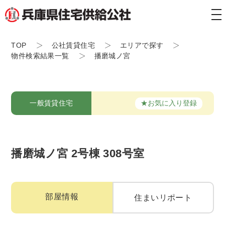
tog
nav
TOP
公社賃貸住宅
エリアで探す
物件検索結果一覧
播磨城ノ宮
★お気に入り登録
一般賃貸住宅
播磨城ノ宮 2号棟 308号室
部屋情報
住まいリポート