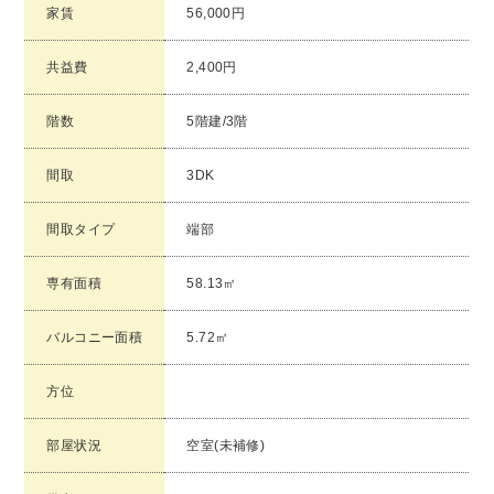
家賃
56,000円
共益費
2,400円
階数
5階建/3階
間取
3DK
間取タイプ
端部
専有面積
58.13㎡
バルコニー面積
5.72㎡
方位
部屋状況
空室(未補修)