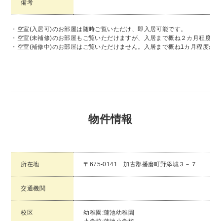
備考
・空室(入居可)のお部屋は随時ご覧いただけ、即入居可能です。
・空室(未補修)のお部屋もご覧いただけますが、入居まで概ね２カ月程度か
・空室(補修中)のお部屋はご覧いただけません。入居まで概ね1カ月程度か
物件情報
所在地
〒675-0141 加古郡播磨町野添城３－７
交通機関
校区
幼稚園:蓮池幼稚園