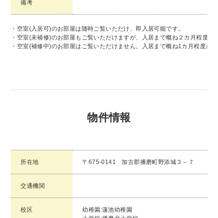
備考
・空室(入居可)のお部屋は随時ご覧いただけ、即入居可能です。
・空室(未補修)のお部屋もご覧いただけますが、入居まで概ね２カ月程度か
・空室(補修中)のお部屋はご覧いただけません。入居まで概ね1カ月程度か
物件情報
所在地
〒675-0141 加古郡播磨町野添城３－７
交通機関
校区
幼稚園:蓮池幼稚園