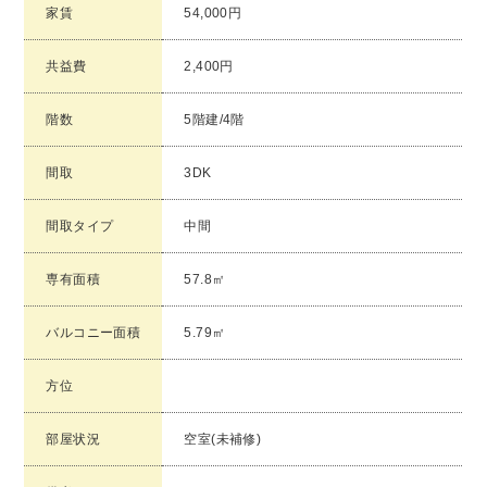
家賃
54,000円
共益費
2,400円
階数
5階建/4階
間取
3DK
間取タイプ
中間
専有面積
57.8㎡
バルコニー面積
5.79㎡
方位
部屋状況
空室(未補修)