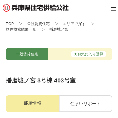
tog
nav
TOP
公社賃貸住宅
エリアで探す
物件検索結果一覧
播磨城ノ宮
★お気に入り登録
一般賃貸住宅
播磨城ノ宮 3号棟 403号室
部屋情報
住まいリポート