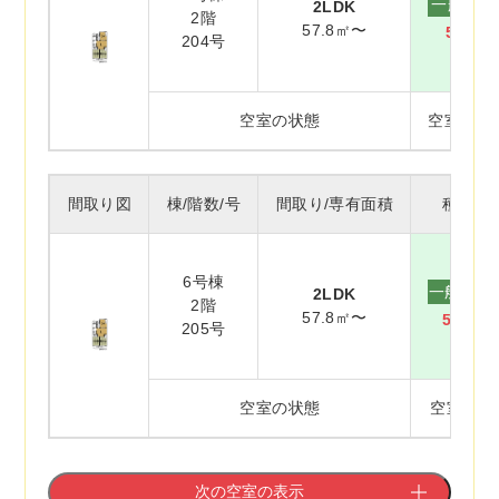
一般賃貸
2LDK
2階
57.8㎡〜
59,70
204号
空室の状態
空室(入
間取り図
棟/階数/号
間取り/専有面積
種別/家
6号棟
一般賃貸
2LDK
2階
57.8㎡〜
59,70
205号
空室の状態
空室(未補
次の空室の表示