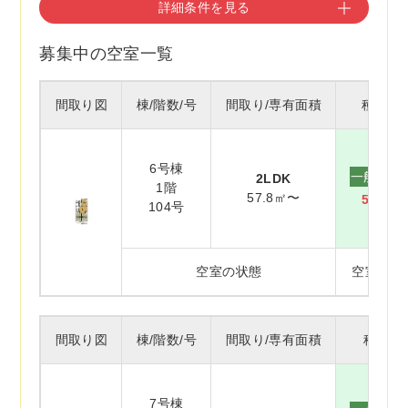
詳細条件を見る
募集中の空室一覧
間取り図
棟/階数/号
間取り/専有面積
種別/家
6号棟
一般賃貸
2LDK
1階
57.8㎡〜
59,70
104号
空室の状態
空室(未補
間取り図
棟/階数/号
間取り/専有面積
種別/
7号棟