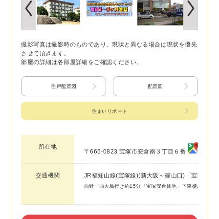
撮影写真は撮影時のものであり、現状と異なる場合は現状を優先
させて頂きます。
部屋の詳細は各部屋詳細をご確認ください。
住戸配置図
配置図
住まいリポート
所在地
〒665-0823 宝塚市安倉南３丁目６番
交通機関
JR福知山線(宝塚線)(新大阪～篠山口)「宝塚」駅
西野・西大島行き約15分「宝塚安倉団地」下車徒歩約1分