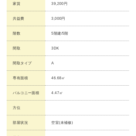
家賃
39,200円
共益費
3,000円
階数
5階建/5階
間取
3DK
間取タイプ
A
専有面積
46.68㎡
バルコニー面積
4.47㎡
方位
部屋状況
空室(未補修)