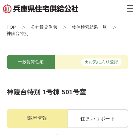
tog
nav
TOP
公社賃貸住宅
物件検索結果一覧
神陵台特別
★お気に入り登録
一般賃貸住宅
神陵台特別 1号棟 501号室
部屋情報
住まいリポート