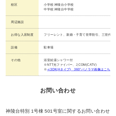
校区
小学校:神陵台小学校
中学校:神陵台中学校
周辺施設
お得な入居制度
フリーレント、新婚・子育て世帯割引、三世代隣
設備
駐車場
その他
浴室給湯シャワー付
※NTT光ファイバー、J;COM(CATV)
※
≪3DK(Aタイプ) 360°パノラマ画像はこち
お問い合わせ
神陵台特別 1号棟 501号室に関するお問い合わせ