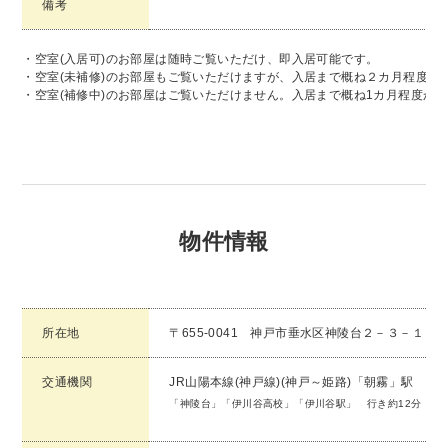
備考
・空室(入居可)のお部屋は随時ご覧いただけ、即入居可能です。
・空室(未補修)のお部屋もご覧いただけますが、入居まで概ね２カ月程度か
・空室(補修中)のお部屋はご覧いただけません。入居まで概ね1カ月程度か
物件情報
所在地
〒655-0041 神戸市垂水区神陵台２－３－１０
交通機関
JR山陽本線(神戸線)(神戸～姫路)「朝霧」駅
「神陵台」「伊川谷高校」「伊川谷駅」 行き約12分「神