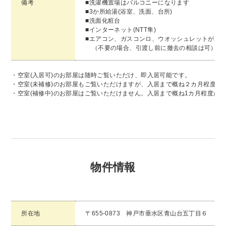
備考
■洗濯機置場はバルコニーになります
■3か所給湯(浴室、洗面、台所)
■洗面化粧台
■インターネット(NTT隼)
■エアコン、ガスコンロ、ウオッシュレットがあ
（不要の場合、引渡し前に撤去の相談は可）
・空室(入居可)のお部屋は随時ご覧いただけ、即入居可能です。
・空室(未補修)のお部屋もご覧いただけますが、入居まで概ね２カ月程度か
・空室(補修中)のお部屋はご覧いただけません。入居まで概ね1カ月程度か
物件情報
所在地
〒655-0873 神戸市垂水区青山台五丁目６