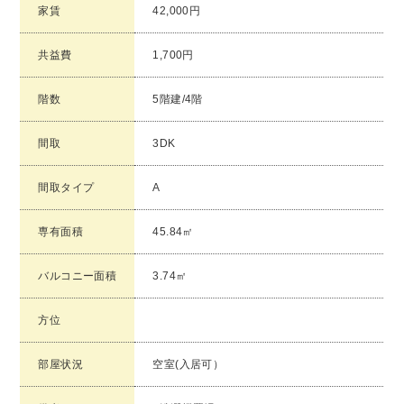
家賃
42,000円
共益費
1,700円
階数
5階建/4階
間取
3DK
間取タイプ
A
専有面積
45.84㎡
バルコニー面積
3.74㎡
方位
部屋状況
空室(入居可）