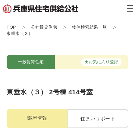
tog
nav
TOP
公社賃貸住宅
物件検索結果一覧
東垂水（３）
★お気に入り登録
一般賃貸住宅
東垂水（３） 2号棟 414号室
部屋情報
住まいリポート