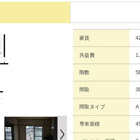
家賃
4
共益費
1
階数
5
間取
3
間取タイプ
A
専有面積
4