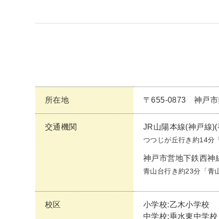
所在地
〒655-0873 神
交通機関
JR山陽本線(神戸線)
つつじが丘行き約14分
神戸市営地下鉄西神
青山台行き約23分「青
校区
小学校:乙木小学校
中学校:垂水東中学校