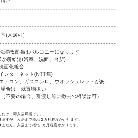
.74㎡
空室(入居可）
■洗濯機置場はバルコニーになります
■3か所給湯(浴室、洗面、台所)
■洗面化粧台
インターネット(NTT隼)
■エアコン、ガスコンロ、ウオッシュレットがあ
る場合は、残置物扱い
（不要の場合、引渡し前に撤去の相談は可）
ただけ、即入居可能です。
だけますが、入居まで概ね２カ月程度かかります。
けません。入居まで概ね1カ月程度かかります。