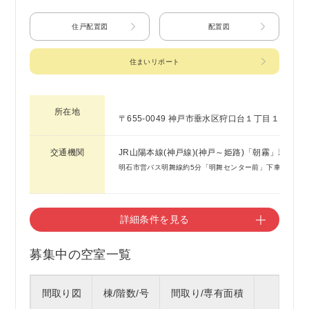
住戸配置図
配置図
住まいリポート
所在地
〒655-0049 神戸市垂水区狩口台１丁目１６－１
交通機関
JR山陽本線(神戸線)(神戸～姫路)「朝霧」駅
明石市営バス明舞線約5分「明舞センター前」下車徒歩約2
詳細条件を見る
募集中の空室一覧
間取り図
棟/階数/号
間取り/専有面積
種別