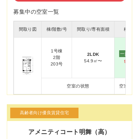
募集中の空室一覧
間取り図
棟/階数/号
間取り/専有面積
種別/
1号棟
一般賃貸
2LDK
2階
54.9㎡〜
92,70
203号
空室の状態
空室(入
高齢者向け優良賃貸住宅
アメニティコート明舞（高）