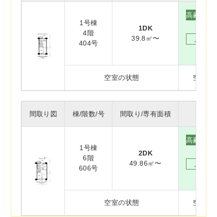
高齢者向
1号棟
69,
1DK
4階
39.8㎡〜
入居者
404号
55,0
空室の状態
空室(
間取り図
棟/階数/号
間取り/専有面積
種別
高齢者向
1号棟
84,
2DK
6階
49.86㎡〜
入居者
606号
68,0
空室の状態
空室(