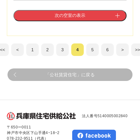
次の空室の表示
<<
<
1
2
3
4
5
6
>
>
「公社賃貸住宅」に戻る
法人番号5140005002840
〒650ー0011
神戸市中央区下山手通4−18−2
078-232-9511（代表）