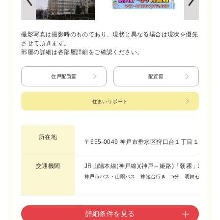
撮影写真は撮影時のものであり、現状と異なる場合は現状を優先
させて頂きます。
部屋の詳細は各部屋詳細をご確認ください。
住戸配置図
配置図
住まいリポート
所在地
〒655-0049 神戸市垂水区狩口台１丁目１６－１
交通機関
JR山陽本線(神戸線)(神戸～姫路)「朝霧」駅
神戸市バス・山陽バス 神陵台行き 5分 明舞センター停
詳細条件を見る