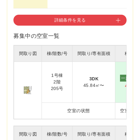
詳細条件を見る
募集中の空室一覧
間取り図
棟/階数/号
間取り/専有面積
種別/
1号棟
一般賃貸
3DK
2階
45.84㎡〜
41,90
205号
空室の状態
空室(入
間取り図
棟/階数/号
間取り/専有面積
種別/