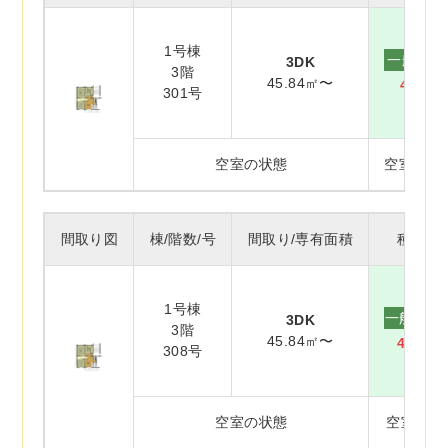
1号棟
一般賃貸
3DK
3階
45.84㎡〜
40,90
301号
空室の状態
空室(入
間取り図
棟/階数/号
間取り/専有面積
種別/家
1号棟
一般賃貸
3DK
3階
45.84㎡〜
40,90
308号
空室の状態
空室(未補