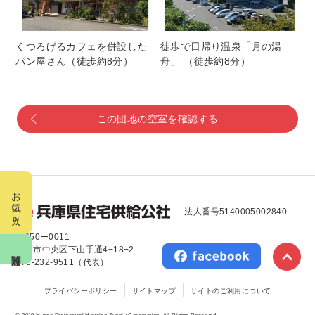
くつろげるカフェを併設した
徒歩で日帰り温泉「月の湯
パン屋さん（徒歩約8分）
舟」 （徒歩約8分）
この団地の空室を確認する
お気に入り
法人番号5140005002840
〒650ー0011
神戸市中央区下山手通4−18−2
閲覧履歴
078-232-9511（代表）
プライバシーポリシー
サイトマップ
サイトのご利用について